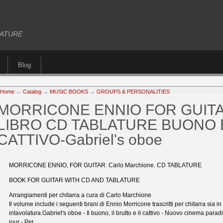
BLATURE
Blog
Home
→
Catalog
→
MUSIC BOOKS
→
GROUPS & PERSONALITIES
MORRICONE ENNIO FOR GUITA
LIBRO CD TABLATURE BUONO
CATTIVO-Gabriel's oboe
MORRICONE ENNIO, FOR GUITAR. Carlo Marchione. CD TABLATURE
BOOK FOR GUITAR WITH CD AND TABLATURE
Arrangiamenti per chitarra a cura di Carlo Marchione
Il volume include i seguenti brani di Ennio Morricone trascritti per chitarra sia 
intavolatura.Gabriel's oboe - Il buono, il brutto e il cattivo - Nuovo cinema para
jour - Per