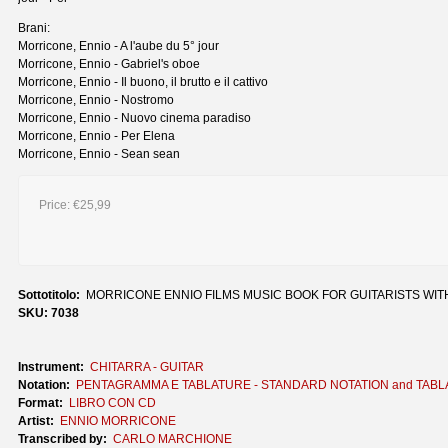
Brani:
Morricone, Ennio - A l'aube du 5° jour
Morricone, Ennio - Gabriel's oboe
Morricone, Ennio - Il buono, il brutto e il cattivo
Morricone, Ennio - Nostromo
Morricone, Ennio - Nuovo cinema paradiso
Morricone, Ennio - Per Elena
Morricone, Ennio - Sean sean
Price:
€25,99
Sottotitolo:
MORRICONE ENNIO FILMS MUSIC BOOK FOR GUITARISTS WIT
SKU: 7038
Instrument:
CHITARRA - GUITAR
Notation:
PENTAGRAMMA E TABLATURE - STANDARD NOTATION and TAB
Format:
LIBRO CON CD
Artist:
ENNIO MORRICONE
Transcribed by:
CARLO MARCHIONE