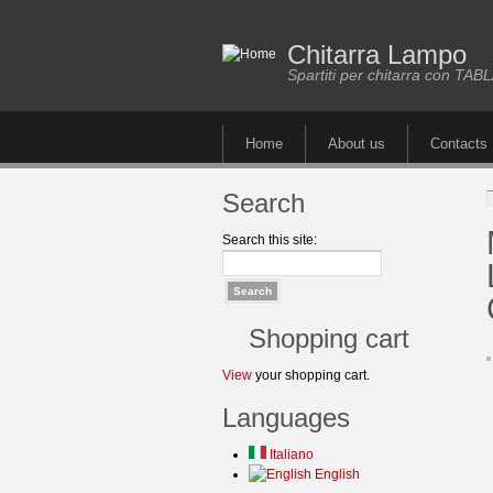
Chitarra Lampo
Spartiti per chitarra con TA
Home
About us
Contacts
Search
Search this site:
Shopping cart
View
your shopping cart.
Languages
Italiano
English